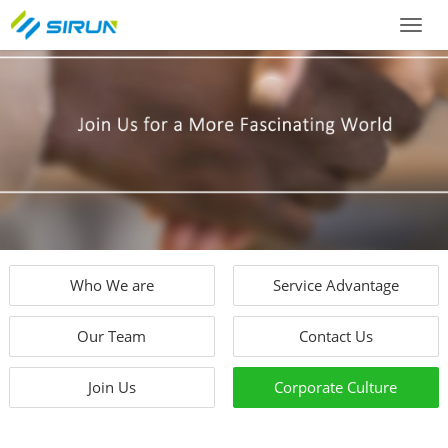
Toggl
naviga
Who We are
Service Advantage
Our Team
Contact Us
Join Us
Corporate Culture